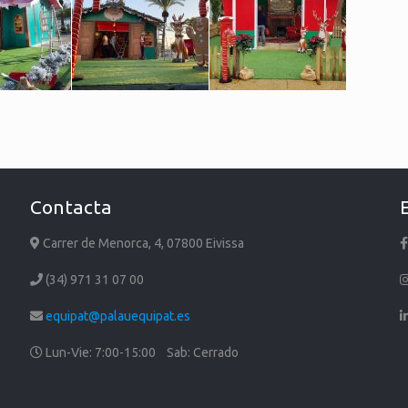
Contacta
Carrer de Menorca, 4, 07800 Eivissa
(34) 971 31 07 00
equipat@palauequipat.es
Lun-Vie: 7:00-15:00 Sab: Cerrado