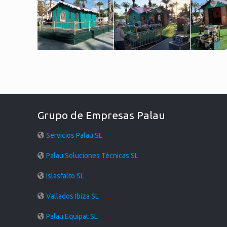
Grupo de Empresas Palau
Servicios Palau SL
Palau Soluciones Técnicas SL
Islasfalto SL
Vallados Ibiza SL
Palau Equipat SL