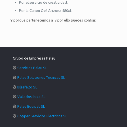
Por el servicio de creatividad.
Por la Canon Océ Arizona 480xt.
Y porque pertenecemos a y por ello puedes confiar.
Grupo de Empresas Palau
Servicios Palau SL
Palau Soluciones Técnicas SL
Islasfalto SL
Vallados Ibiza SL
Palau Equipat SL
Copper Servicios Electricos SL